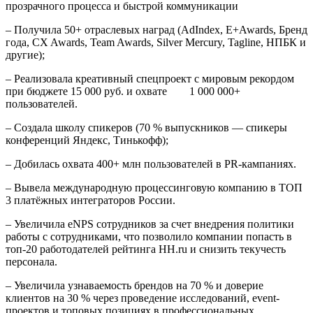
прозрачного процесса и быстрой коммуникации
– Получила 50+ отраслевых наград (AdIndex, E+Awards, Бренд
года, CX Awards, Team Awards, Silver Mercury, Tagline, НПБК и
другие);
– Реализовала креативный спецпроект с мировым рекордом
при бюджете 15 000 руб. и охвате 1 000 000+
пользователей.
– Создала школу спикеров (70 % выпускников — спикеры
конференций Яндекс, Тинькофф);
– Добилась охвата 400+ млн пользователей в PR‑кампаниях.
– Вывела международную процессинговую компанию в ТОП
3 платёжных интеграторов России.
– Увеличила eNPS сотрудников за счет внедрения политики
работы с сотрудниками, что позволило компании попасть в
топ-20 работодателей рейтинга HH.ru и снизить текучесть
персонала.
– Увеличила узнаваемость брендов на 70 % и доверие
клиентов на 30 % через проведение исследований, event-
проектов и топовых позициях в профессиональных