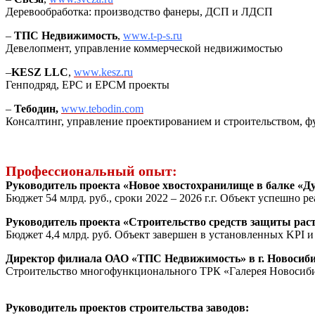
Деревообработка: производство фанеры, ДСП и ЛДСП
–
ТПС Недвижимость
,
www.t-p-s.ru
Девелопмент, управление коммерческой недвижимостью
–
KESZ LLC
,
www.kesz.ru
Генподряд, ЕРС и EPCM проекты
–
Тебодин,
www.tebodin.com
Консалтинг, управление проектированием и строительством, ф
Профессиональный опыт:
Руководитель проекта «Новое хвостохранилище в балке «
Бюджет 54 млрд. руб., сроки 2022 – 2026 г.г. Объект успешно р
Руководитель проекта «Строительство средств защиты ра
Бюджет 4,4 млрд. руб. Объект завершен в установленных KPI и
Директор филиала ОАО «ТПС Недвижимость» в г. Новосиби
Строительство многофункционального ТРК «Галерея Новосибирс
Руководитель проектов строительства заводов: