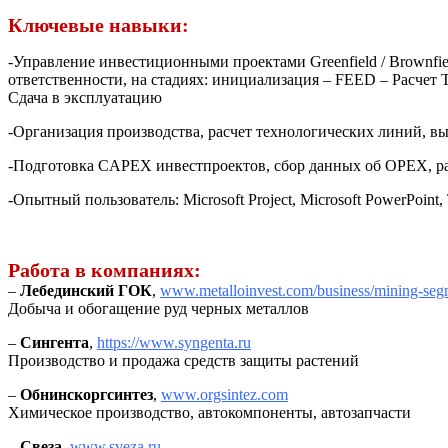
Ключевые навыки:
-Управление инвестиционными проектами Greenfield / Brownfi
ответственности, на стадиях: инициализация – FEED – Расчет
Сдача в эксплуатацию
-Организация производства, расчет технологических линий, в
-Подготовка CAPEX инвестпроектов, сбор данных об OPEX, ра
-Опытный пользователь: Microsoft Project, Microsoft PowerPoint
Работа в компаниях:
–
Лебединский ГОК
,
www.metalloinvest.com/business/mining-seg
Добыча и обогащение руд черных металлов
–
Сингента
,
https://www.syngenta.ru
Производство и продажа средств защиты растений
–
Обнинскоргсинтез
,
www.orgsintez.com
Химическое производство, автокомпоненты, автозапчасти
–
Свеза
,
www.sveza.ru