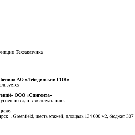
ункции Техзаказчика
Дубенка» АО «Лебединский ГОК»
еализуется
стений» ООО «Сингента»
 успешно сдан в эксплуатацию.
рске.
к». Greenfield, шесть этажей, площадь 134 000 м2, бюджет 307