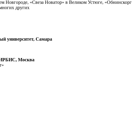
ем Новгороде, «Свеза Новатор» в Великом Устюге, «Обнинскоргси
и многих других
ый университет, Самара
МИРБИС, Москва
т»