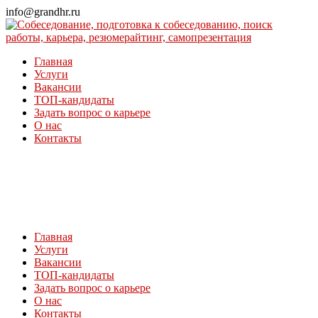
Перейти
info@grandhr.ru
к
контенту
Главная
Услуги
Вакансии
ТОП-кандидаты
Задать вопрос о карьере
О нас
Контакты
Главная
Услуги
Вакансии
ТОП-кандидаты
Задать вопрос о карьере
О нас
Контакты