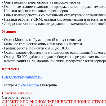
· Опыт ведения переговоров на высоком уровне;
· Отличные знание технологии продаж, этапов продаж, технол
· Навыки ведение сложных переговоров
· Опыт взаимодействия со смежными структурами организации (
· Навыки работы в CRM, навыки систематизации и автоматиза
· Лидерские качества, навыки управления командой, состояще
Условия
· Офис: Москва, м. Румянцево (5 минут пешком)
· Большое количество очных выездов к клиентам
· График работы пон-пятн с 9.00 до 18.00
· Официальное оформление и полностью официальный доход с 
· Оклад 150 000 рублей на руки + бонусы по результатам выпол
· Компенсация ГСМ, мобильной связи, предоставляется корпо
Контакты
EBegacheva@yandex.ru
Телеграм
@ebegacheva
Екатерина
Похожие вакансии
Сегодня в тренде
ДИРЕКТОР ПО ЭКОНОМИКЕ ИНВЕСТИЦИОННО-СТРОИТЕ
ДИРЕКТОР ПО ПЕРСОНАЛУ