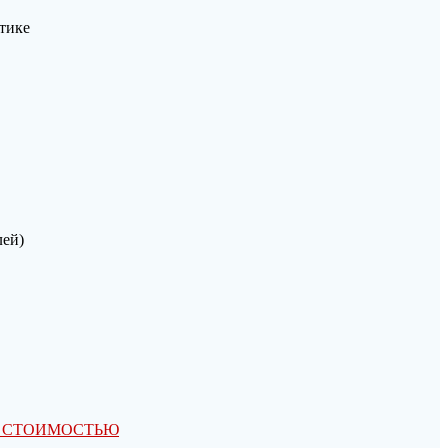
тике
лей)
Ю СТОИМОСТЬЮ