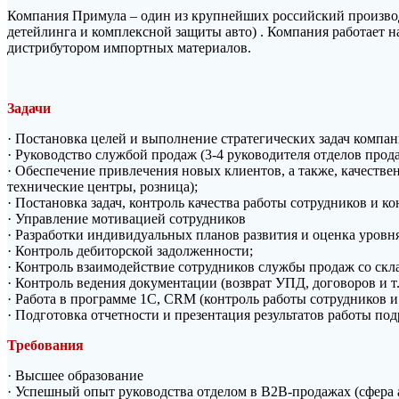
Компания Примула – один из крупнейших российский произво
детейлинга и комплексной защиты авто) . Компания работает на
дистрибутором импортных материалов.
Задачи
· Постановка целей и выполнение стратегических задач компан
· Руководство службой продаж (3-4 руководителя отделов про
· Обеспечение привлечения новых клиентов, а также, качеств
технические центры, розница);
· Постановка задач, контроль качества работы сотрудников и 
· Управление мотивацией сотрудников
· Разработки индивидуальных планов развития и оценка уровн
· Контроль дебиторской задолженности;
· Контроль взаимодействие сотрудников службы продаж со скл
· Контроль ведения документации (возврат УПД, договоров и т.
· Работа в программе 1С, CRM (контроль работы сотрудников и 
· Подготовка отчетности и презентация результатов работы п
Требования
· Высшее образование
· Успешный опыт руководства отделом в B2B-продажах (сфера а