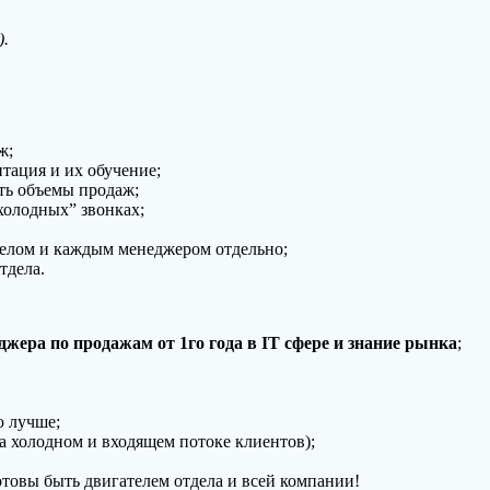
).
ж;
тация и их обучение;
ть объемы продаж;
холодных” звонках;
елом и каждым менеджером отдельно;
тдела.
жера по продажам от 1го года в IT сфере и знание рынка
;
ю лучше;
 холодном и входящем потоке клиентов);
отовы быть двигателем отдела и всей компании!